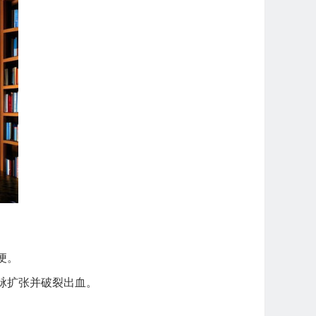
便。
脉扩张并破裂出血。