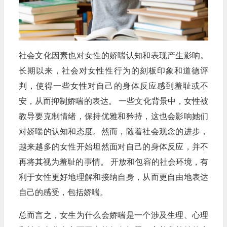
社会文化因素也对女性的娇喘认知和表现产生影响。
长期以来，社会对女性性行为的刻板印象和道德评
判，使得一些女性对自己的身体反应感到羞耻或不
安，从而抑制娇喘的表达。 一些文化背景中，女性被
教导要克制情绪，保持优雅和矜持，这也会影响她们
对娇喘的认知和态度。然而，随着社会观念的进步，
越来越多的女性开始坦然面对自己的身体反应，并不
再将其视为羞耻的事情。 开放和包容的社会环境，有
利于女性更好地理解和接纳自身，从而更自由地表达
自己的感受，包括娇喘。
总而言之，女生为什么会娇喘是一个涉及生理、心理