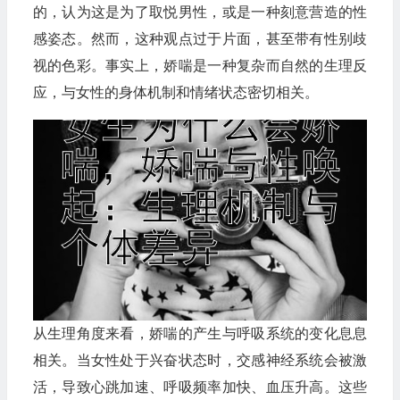
的，认为这是为了取悦男性，或是一种刻意营造的性
感姿态。然而，这种观点过于片面，甚至带有性别歧
视的色彩。事实上，娇喘是一种复杂而自然的生理反
应，与女性的身体机制和情绪状态密切相关。
从生理角度来看，娇喘的产生与呼吸系统的变化息息
相关。当女性处于兴奋状态时，交感神经系统会被激
活，导致心跳加速、呼吸频率加快、血压升高。这些