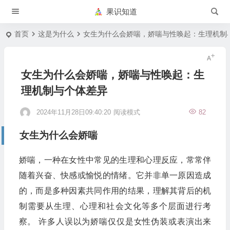
果识知道
首页
这是为什么
女生为什么会娇喘，娇喘与性唤起：生理机制
女生为什么会娇喘，娇喘与性唤起：生
理机制与个体差异
2024年11月28日09:40:20
阅读模式
82
女生为什么会娇喘
娇喘，一种在女性中常见的生理和心理反应，常常伴
随着兴奋、快感或愉悦的情绪。它并非单一原因造成
的，而是多种因素共同作用的结果，理解其背后的机
制需要从生理、心理和社会文化等多个层面进行考
察。 许多人误以为娇喘仅仅是女性伪装或表演出来