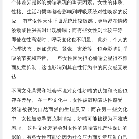
个体差异是影响娇喘表现的重要因素。女性的体质、
性格、生活习惯等都会影响到呼吸系统对性唤起的反
应。 有些女性天生呼吸系统比较敏感，更容易在情绪
波动或性兴奋时出现娇喘；而有些女性则比较平静，
即使在性高潮时，呼吸变化也不明显。 此外，个人的
心理状态，例如焦虑、紧张、害羞等，也会影响到呼
吸的节奏和声音。 一些女性因为担心娇喘会显得不雅
而刻意抑制，这也影响到其在性行为中的真实感受表
达。
不同文化背景和社会环境对女性娇喘的认知和态度也
存在差异。 在一些文化中，女性被鼓励表达性感受，
娇喘被视为自然而然的生理反应；而在另一些文化
中，女性被教导要克制情绪，娇喘可能被视为不雅或
羞耻。 这种文化差异会对女性的娇喘表现产生深远的
影响，有些女性可能会因为社会压力而刻意压制自己