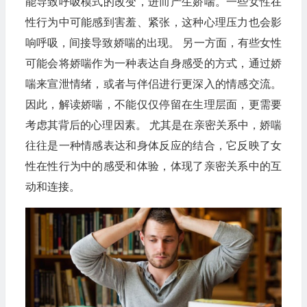
能导致呼吸模式的改变，进而产生娇喘。一些女性在
性行为中可能感到害羞、紧张，这种心理压力也会影
响呼吸，间接导致娇喘的出现。 另一方面，有些女性
可能会将娇喘作为一种表达自身感受的方式，通过娇
喘来宣泄情绪，或者与伴侣进行更深入的情感交流。
因此，解读娇喘，不能仅仅停留在生理层面，更需要
考虑其背后的心理因素。 尤其是在亲密关系中，娇喘
往往是一种情感表达和身体反应的结合，它反映了女
性在性行为中的感受和体验，体现了亲密关系中的互
动和连接。