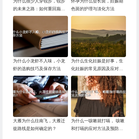
为什么很少人穿锐步，锐步
怀孕为什么会长斑，妊娠期
的未来之路：如何重回巅
色斑的护理与淡化方法
峰？
为什么小龙虾不入味，小龙
为什么生化妊娠是好事，生
虾的选购技巧及保存方法
化妊娠的常见原因及应对策
略
大雁为什么往南飞，大雁迁
为什么一咳嗽就打嗝， 咳嗽
徙路线是如何确定的？
和打嗝的应对方法及预防措
施