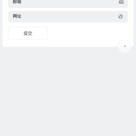
邮箱
网址
提交
Copyright © 2025
果识知道
why.guoshijiaoyu.net 版权所有. @
联系