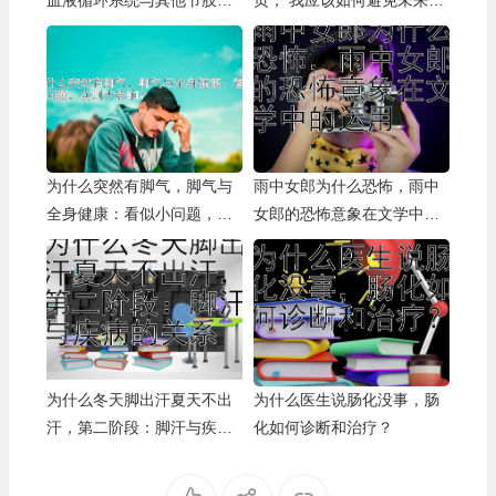
血液循环系统与其他节肢动
页， 我应该如何避免未来出
物的比较
现类似问题？
为什么突然有脚气，脚气与
雨中女郎为什么恐怖，雨中
全身健康：看似小问题，实
女郎的恐怖意象在文学中的
则大影响？
运用
为什么冬天脚出汗夏天不出
为什么医生说肠化没事，肠
汗，第二阶段：脚汗与疾病
化如何诊断和治疗？
的关系