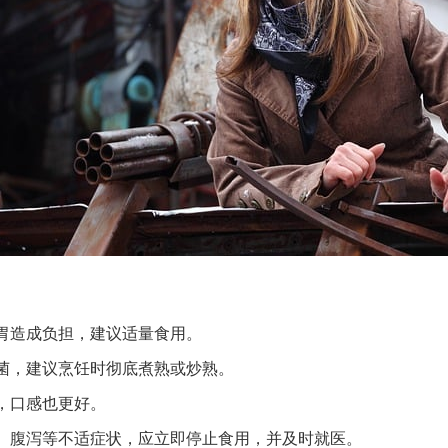
胃造成负担，建议适量食用。
菌，建议烹饪时彻底煮熟或炒熟。
，口感也更好。
、腹泻等不适症状，应立即停止食用，并及时就医。