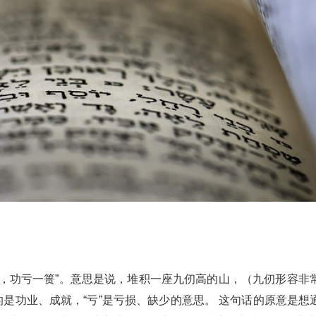
九仞，功亏一篑”。意思是说，堆积一座九仞高的山，（九仞形容
”指的是功业、成就，“亏”是亏损、缺少的意思。 这句话的原意