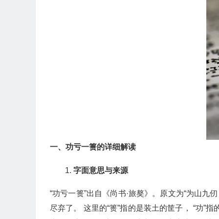
一、功亏一篑的详细解读
字面意思与来源
“功亏一篑”出自《尚书·旅獒》。原文为“为山
尽弃了。 这里的“篑”指的是装土的筐子， “功