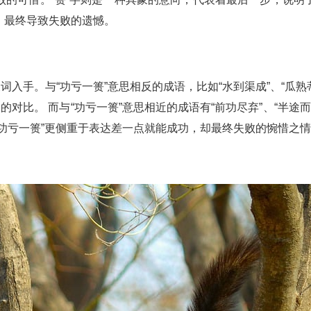
，最终导致失败的遗憾。
词入手。与“功亏一篑”意思相反的成语，比如“水到渠成”、“瓜熟
对比。 而与“功亏一篑”意思相近的成语有“前功尽弃”、“半途而
功亏一篑”更侧重于表达差一点就能成功，却最终失败的惋惜之