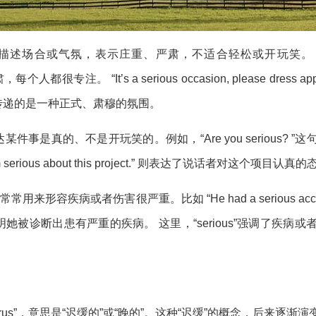
来描述场合或气氛，表示庄重、严肃，不适合轻松或开玩笑。 例如，“The me
，每个人都很专注。 “It’s a serious occasion, please dre
s”传递的是一种正式、肃穆的氛围。
来表达某件事是真的、不是开玩笑的。例如，“Are you seriou
rious about this project.” 则表达了说话者对这个项目认
” 也常常用来形容疾病或者伤害很严重。比如 “He had a serious a
us illness.” 说明她被诊断出患有严重的疾病。 这里，“seriou
serus”，意思是“迟缓的”或“晚的”。这种“迟缓”的概念，后来逐