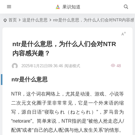
果识知道
首页
这是什么意思
ntr是什么意思，为什么人们会对NTR内容
ntr是什么意思，为什么人们会对NTR
内容感兴趣？
2025年1月21日09:36:46
阅读模式
48
ntr是什么意思
NTR，这个词在网络上，尤其是动漫、游戏、小说等
二次元文化圈子里非常常见，它是一个外来语的缩
写，源自日语“寝取られ（ねとられ）”，罗马音为
“netorare”。简单来说，NTR指的是“被他人抢走恋人/
配偶”或者“自己的恋人/配偶与他人发生关系”的情形。