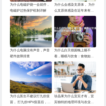
为什么电磁炉烧一会就停，
为什么会感染支原体， 为什
电磁炉过热保护机制详解
么支原体感染在近年来有增
多趋势？
为什么电脑没有声音，声音
为什么白天很困晚上睡不
硬件故障排查
着，睡眠与饮食：食物如何
影响你的睡眠质量
为什么医生不建议打九价疫
珍晶果为什么宜宾才有，宜
苗， 打九价HPV疫苗后，还
宾独特的地理环境与农业发