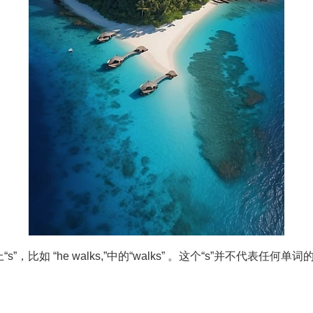
比如 “he walks,”中的“walks” 。这个“s”并不代表任