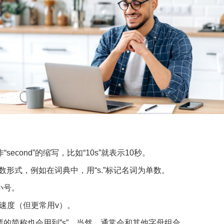
second”的缩写，比如“10s”就表示10秒。
数形式，例如在词典中，用“s.”标记名词为单数。
小号。
表速度（但更常用v）。
的简称也会用到”s”，当然，通常会和其他字母组合。